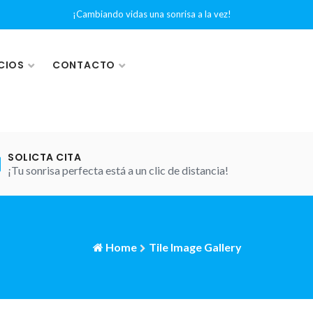
¡Cambiando vidas una sonrisa a la vez!
CIOS
CONTACTO
SOLICTA CITA
¡Tu sonrisa perfecta está a un clic de distancia!
Home
Tile Image Gallery