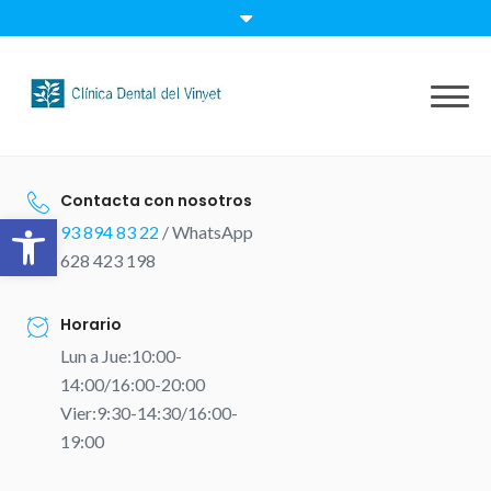
Skip
to
content
Contacta con nosotros
Abrir barra de herramientas
93 894 83 22
/ WhatsApp
628 423 198
Horario
Lun a Jue:10:00-
14:00/16:00-20:00
Vier:9:30-14:30/16:00-
19:00