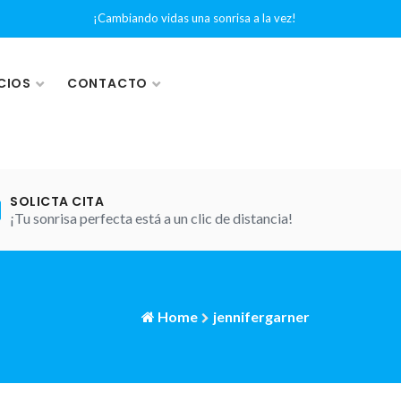
¡Cambiando vidas una sonrisa a la vez!
CIOS
CONTACTO
SOLICTA CITA
¡Tu sonrisa perfecta está a un clic de distancia!
Home
jennifergarner