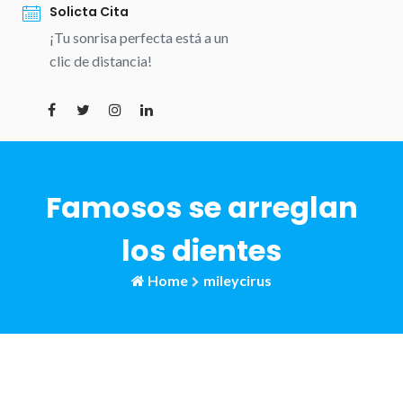
Solicta Cita
¡Tu sonrisa perfecta está a un
clic de distancia!
Famosos se arreglan
los dientes
Home
mileycirus