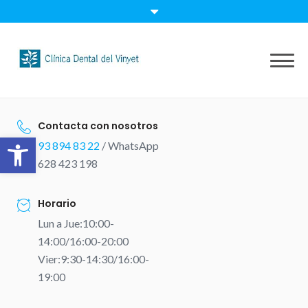
Skip
to
content
Contacta con nosotros
Abrir barra de herramientas
93 894 83 22
/ WhatsApp
628 423 198
Horario
Lun a Jue:10:00-
14:00/16:00-20:00
Vier:9:30-14:30/16:00-
19:00