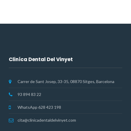
de
entradas
Cliníca Dental Del Vinyet
Carrer de Sant Josep, 33-35, 08870 Sitges, Barcelona
93 894 83 22
WhatsApp 628 423 198
cita@clinicadentaldelvinyet.com