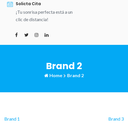
Solicta Cita
¡Tu sonrisa perfecta está a un
clic de distancia!
Brand 2
Home
Brand 2
Navegación
Brand 1
Brand 3