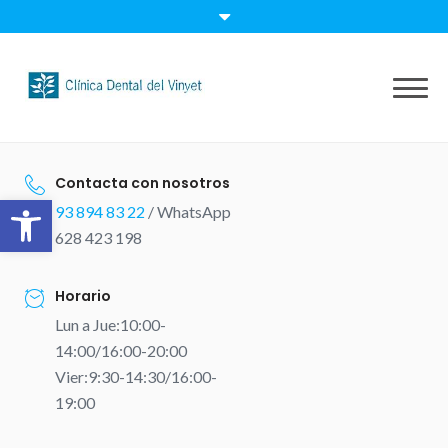
Skip
to
content
Contacta con nosotros
Abrir barra de herramientas
93 894 83 22
/ WhatsApp
628 423 198
Horario
Lun a Jue:10:00-
14:00/16:00-20:00
Vier:9:30-14:30/16:00-
19:00