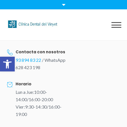
Skip
to
content
Contacta con nosotros
Abrir barra de herramientas
93 894 83 22
/ WhatsApp
628 423 198
Horario
Lun a Jue:10:00-
14:00/16:00-20:00
Vier:9:30-14:30/16:00-
19:00