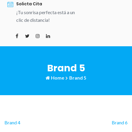
Solicta Cita
¡Tu sonrisa perfecta está a un
clic de distancia!
Brand 5
Home
Brand 5
Navegación
Brand 4
Brand 6