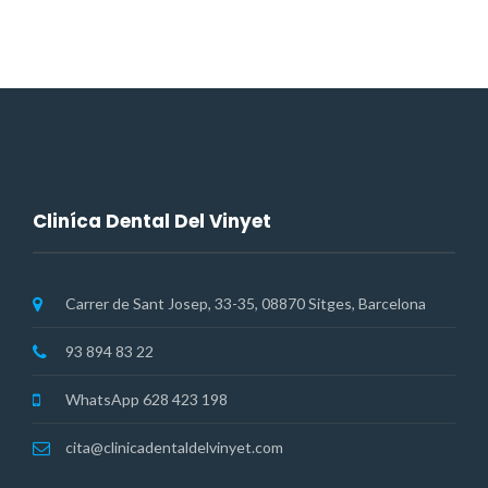
de
entradas
Cliníca Dental Del Vinyet
Carrer de Sant Josep, 33-35, 08870 Sitges, Barcelona
93 894 83 22
WhatsApp 628 423 198
cita@clinicadentaldelvinyet.com