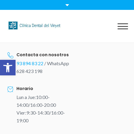
Skip
to
content
Contacta con nosotros
Abrir barra de herramientas
93 894 83 22
/ WhatsApp
628 423 198
Horario
Lun a Jue:10:00-
14:00/16:00-20:00
Vier:9:30-14:30/16:00-
19:00